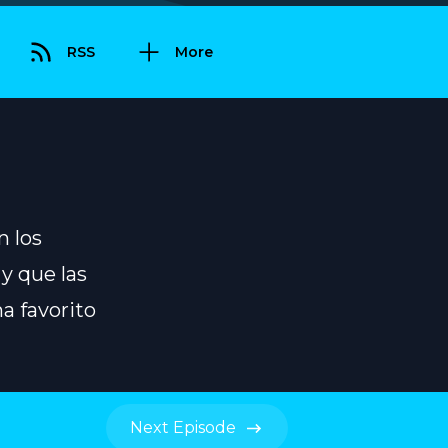
RSS
More
n los
y que las
a favorito
Next
Episode