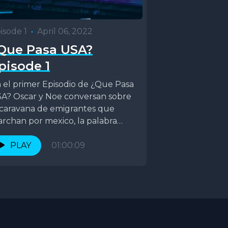
isode 1
•
April 06, 2022
Que Pasa USA?
pisode 1
 el primer Episodio de ¿Que Pasa
A? Oscar y Noe conversan sobre
 caravana de emigrantes que
rchan por mexico, la palabra
zteca"...
PLAY
01:00:09