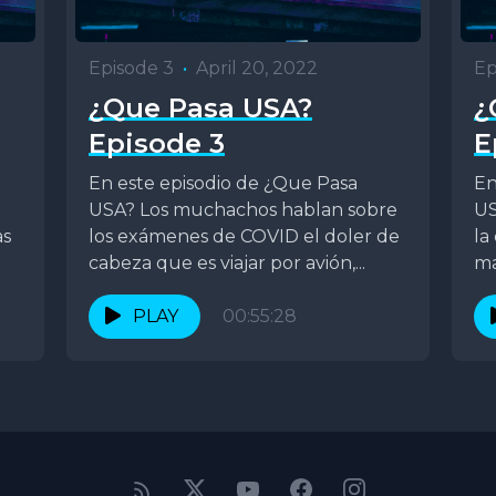
Episode 3
•
April 20, 2022
Ep
¿Que Pasa USA?
¿
Episode 3
E
En este episodio de ¿Que Pasa
En
USA? Los muchachos hablan sobre
US
as
los exámenes de COVID el doler de
la
cabeza que es viajar por avión,...
ma
"A
PLAY
00:55:28