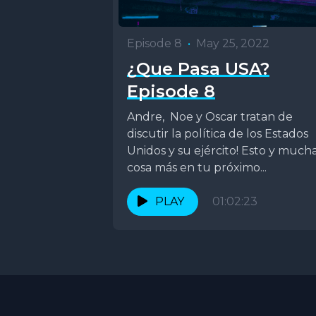
Episode 8
•
May 25, 2022
¿Que Pasa USA?
Episode 8
Andre, Noe y Oscar tratan de
discutir la política de los Estados
Unidos y su ejército! Esto y much
cosa más en tu próximo...
PLAY
01:02:23