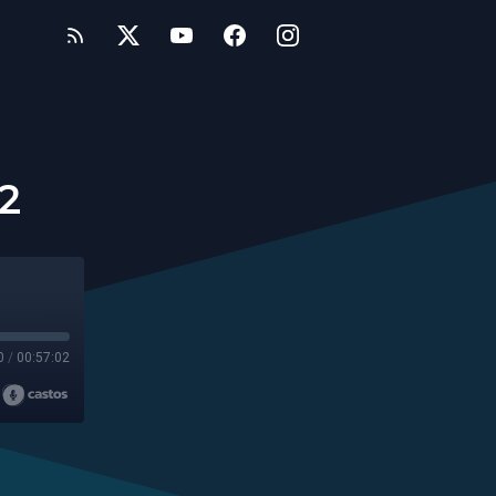
2
0
/
00:57:02